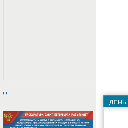
Перечен
!!!
День
2. Прие