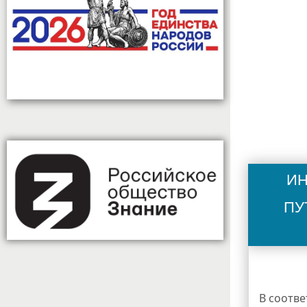
Ин
пу
В соотве