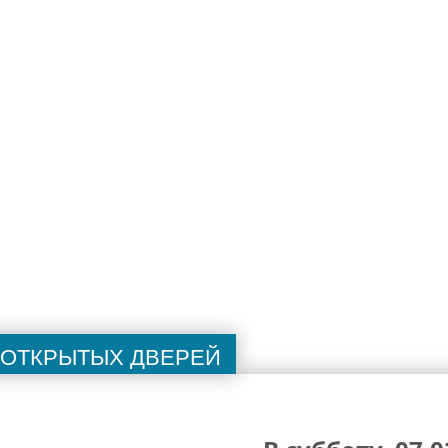
ь документов, прилагаемых к заявлению на получе
 открытых дверей
м заявлений
на сертификаты для детей работающих 