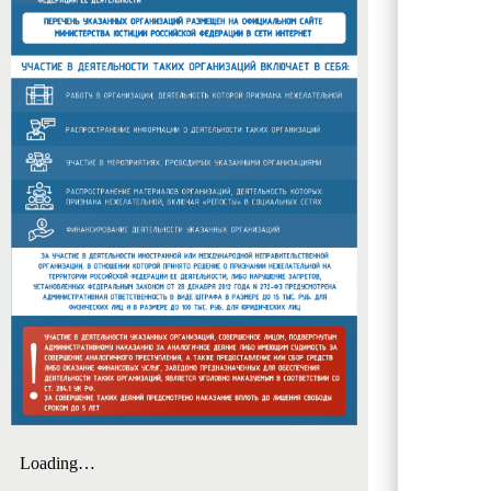
загородн
в Мно
и мун
www.
Сроки 
Весенн