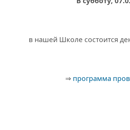
В субботу, 07.0
ые лагеря) будет осуществляется:
в нашей Школе состоится де
гофункциональных центрах (
МФЦ
) и на Портале «Госу
иципальные услуги (функции) в Санкт-Петербурге»
gu.spb.ru
(Портал), а также в Центре оздоровления и от
⇒
программа про
подачи заявлений
в МФЦ и на Портале
в ЦОО «Моло
яя смена
02.02.2026-26.02.2025
02.02.2026-19.0