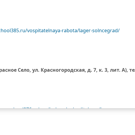
chool385.ru/vospitatelnaya-rabota/lager-solncegrad/
расное Село, ул. Красногородская, д. 7, к. 3, лит. А), т
www.school276.spb.ru/index.php/roditelyam/lager