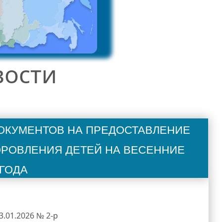
вости
окументов на предоставление
оровления детей на весенние
 года
.01.2026 № 2-р