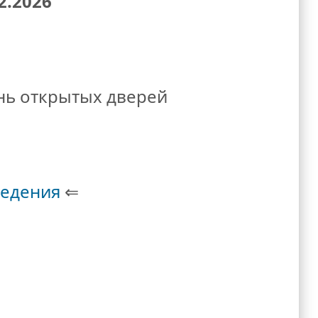
2.2026
нь открытых дверей
дарственные
дыха (
ЦОО
)
«Молодежный»
:
ведения
⇐
дежный»
3.2026