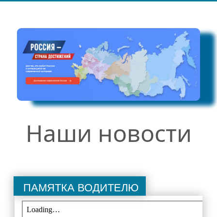
Руководство
Директор школы
Администрация школы
Педагогический состав
Материально-техническое обеспечение и оснащенность
образовательного процесса. Доступная среда
Платные образовательные услуги
Финансово-хозяйственная деятельность
Наши новости
Вакантные места для приема (перевода) обучающихся
Стипендии и меры поддержки обучающихся
Международное сотрудничество
Организация питания в образовательной организации
Памятка водителю
Родителям
Объявления для родителей