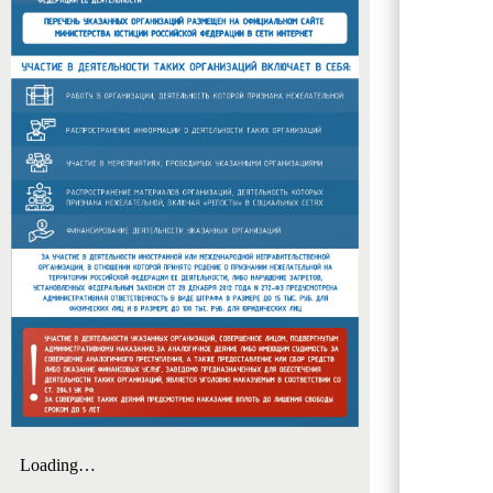
обучаю
Егоровс
!
сквере
Направл
–
информ
это