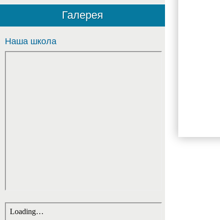
Галерея
Памяти
Наша школа
на
Посту
№1