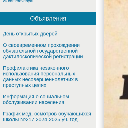
vk.com/doveriyat
вечные
Объявления
День открытых дверей
темы,
О своевременном прохождении
обязательной государственной
дактилоскопической регистрации
Профилактика незаконного
использования персональных
актуаль
данных несовершеннолетних в
преступных целях
Информация о социальном
обслуживании населения
которых
График мед. осмотров обучающихся
школы №217 2024-2025 уч. год