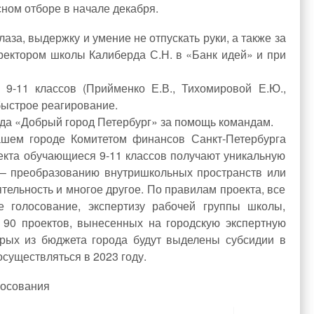
сном отборе в начале декабря.
за, выдержку и умение не отпускать руки, а также за
ректором школы Калиберда С.Н. в «Банк идей» и при
-11 классов (Прийменко Е.В., Тихомировой Е.Ю.,
быстрое реагирование.
да «Добрый город Петербург» за помощь командам.
шем городе Комитетом финансов Санкт-Петербурга
оекта обучающиеся 9-11 классов получают уникальную
– преобразованию внутришкольных пространств или
тельность и многое другое. По правилам проекта, все
е голосование, экспертизу рабочей группы школы,
 90 проектов, вынесенных на городскую экспертную
орых из бюджета города будут выделены субсидии в
осуществляться в 2023 году.
лосования