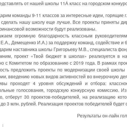
едставлять от нашей школы 11А класс на городском конкур
им команды 9-11 классов за интересные идеи, горящие гла
 сделать нашу школу еще лучше. Все проекты приняты ди
финансовой возможности будут реализованы.
м огромную благодарность классным руководителям 9
Е.А., Демещенко И.А.) за поддержку команд, содействие и 
рим наставника школы Григорьеву М.В., специалиста фон
м, проект «Твой бюджет в школах» реализуется в на
но с Комитетом по образованию с 2019 года. В рамках пр
ость предложить проекты по модернизации своей школы 
рии, введению новых видов активностей во внеурочную дея
ивы проходят 4 уровня обсуждений и отбора: классно
льные голосования, городскую конкурсную комиссию. Из
ю, отберут 30 проектов-победителей, на реализацию кот
до 3 млн. рублей. Реализация проектов победителей будет 
Результаты он-лайн го