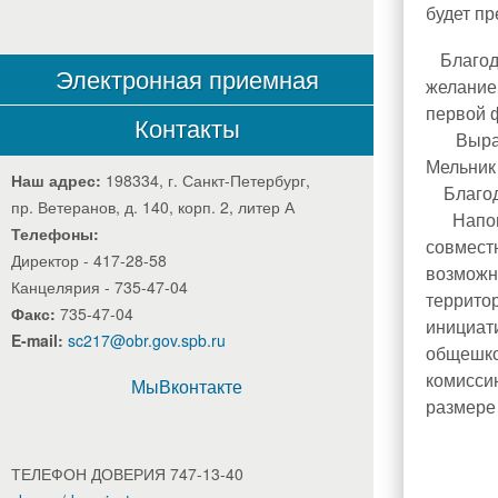
будет пр
Благодар
Электронная приемная
желание
первой 
Контакты
Выражае
Мельник 
Наш адрес:
198334, г. Санкт-Петербург,
Благода
пр. Ветеранов, д. 140, корп. 2, литер А
Напомни
Телефоны:
совмест
Директор - 417-28-58
возможн
Канцелярия - 735-47-04
террито
Факс:
735-47-04
инициат
E-mail:
sc217@obr.gov.spb.ru
общешко
комисси
МыВконтакте
размере 
ТЕЛЕФОН ДОВЕРИЯ 747-13-40