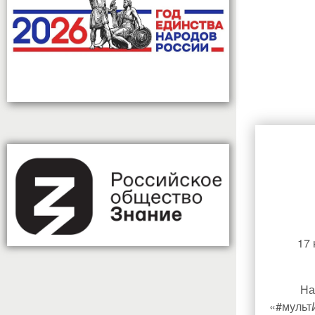
17 
На гол
«#мульт