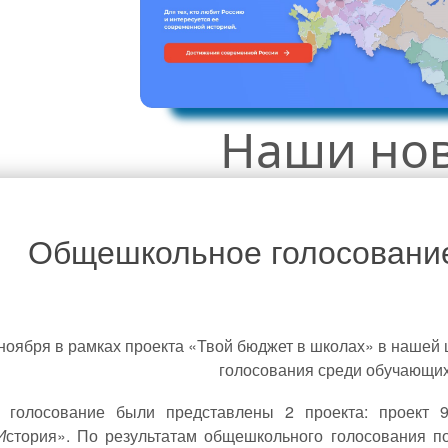
Наши но
Общешкольное голосование
ноября в рамках проекта «Твой бюджет в школах» в нашей
голосования среди обучающих
осование были представлены 2 проекта: проект 9Б 
И
стория». По результатам общешкольного голосования п