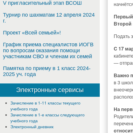
V пригласительный этап ВСОШ
начнётся
Турнир по шахматам 12 апреля 2024
Первый 
г.
Второй 
Проект «Всей семьей»!
Подать 
График приема специалистов ИОГВ
C 17 ма
по вопросам оказания помощи
кабинете
участникам СВО и членам их семей
— отправ
Памятка по приему в 1 класс 2024-
2025 уч. года
Важно п
в 3 шко
внеочере
Электронные сервисы
располо
Зачисление в 1-11 классы текущего
На перв
учебного года
Зачисление в 1-е классы следующего
Родители
учебного года
перечен
Электронный дневник
относит