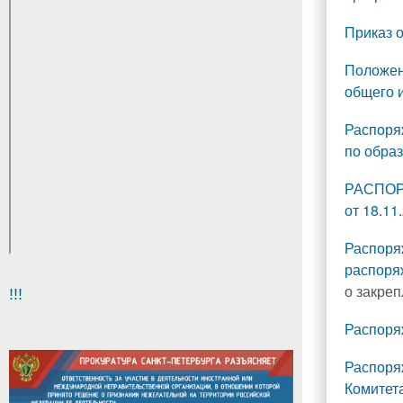
Приказ о
Положен
общего 
Распоря
по образ
РАСПОРЯ
от 18.11
Распоря
распоря
о закре
!!!
Распоря
Распоря
Комитет