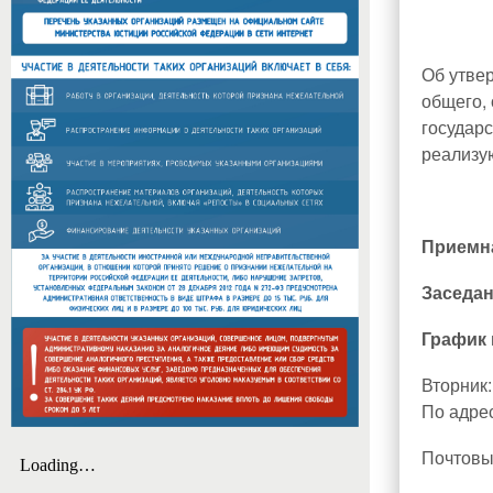
Об утве
общего,
государс
реализу
Приемна
Заседан
График 
Вторник:
По адрес
Почтовый