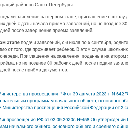
траций районов Санкт-Петербурга.
 подали заявление на первом этапе, приглашение в школу 
их дней с даты начала приёма заявлений, но не позднее 30
 дней после завершения приёма заявлений.
ом этапе
подачи заявлений, с 6 июля по 5 сентября, родит
мо от того, где проживает ребёнок. В этом случае школьн
очереди. Приглашения на заявления, поданные на втором э
риёма, но не позднее 30 рабочих дней после подачи заявле
 дней после приёма документов.
инистерства просвещения РФ от 30 августа 2023 г. N 642 
зовательным программам начального общего, основного об
м Министерства просвещения Российской Федерации от 2 се
Минпросвещения РФ от 02.09.2020г. №458 Об утверждении 
мам начального общего, основного общего и среднего общ