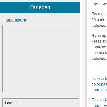
админис
Галерея
Если вы
30 рабоч
Наша школа
рабочих
На втор
независи
порядке 
начала п
рабочих
Приказ М
по обра
приказо
Приказ 
програм