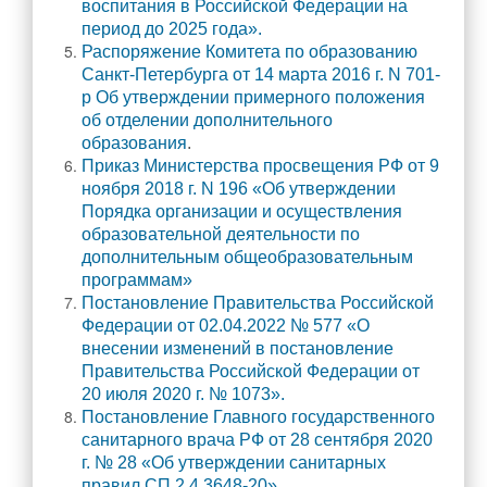
воспитания в Российской Федерации на
Учебная работа
период до 2025 года».
Обучение с использованием дистанционных
Распоряжение Комитета по образованию
Санкт-Петербурга от 14 марта 2016 г. N 701-
образовательных технологий
р Об утверждении примерного положения
Введение ФГОС СОО
об отделении дополнительного
образования
.
Государственная итоговая аттестация (ГИА)
Приказ Министерства просвещения РФ от 9
Итоговое собеседование (ИС-9)
ноября 2018 г. N 196 «Об утверждении
Порядка организации и осуществления
Итоговое сочинение (ИС-11)
образовательной деятельности по
Проведение оценочных процедур в ОУ
дополнительным общеобразовательным
программам»
Всероссийские проверочные работы
Постановление Правительства Российской
Всероссийская олимпиада школьников
Федерации от 02.04.2022 № 577 «О
внесении изменений в постановление
Функциональная грамотность
Правительства Российской Федерации от
Проектная деятельность
20 июля 2020 г. № 1073».
Постановление Главного государственного
Конкурсы , олимпиады
санитарного врача РФ от 28 сентября 2020
Инновационная деятельность
г. № 28 «Об утверждении санитарных
правил СП 2.4.3648-20».