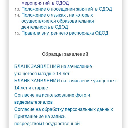
мероприятий в ОДОД
Фото и видеоматериалы
Положение о посещении занятий в ОДОД
Положение о языках , на которых
Школьный театр
осуществляется образовательная
Школьные новости
деятельность в ОДОД
Правила внутреннего распорядка ОДОД
Медиацентр#217
Безопасность
Образцы заявлений
Безопасность
Профилактика детского дорожно-транспортного травматизма
БЛАНК ЗАЯВЛЕНИЯ на зачисление
учащегося м
ладше 14 лет
Противопожарная безопасность и действия в чрезвычайных
БЛАНК ЗАЯВЛЕНИЯ на зачисление учащегося
ситуациях
14 лет и старше
Безопасный интернет
Согласие на использование фото и
Профилактика экстремизма и терроризма
видеоматериалов
Согласие на обработку персональных данных
Противодействие коррупции
Приглашение на запись
Нормативные правовые и иные акты в сфере
посредством Государственной
противодействия коррупции