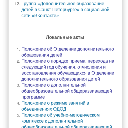
Всероссийский конкурс «Большая перемена»
Группа «Дополнительное образование
детей в Санкт-Петербурге» в социальной
Школьная жизнь
сети «ВКонтакте»
История школы
Достижения педагогического коллектива
Локальные акты
Достижения обучающихся
Наши события
Положение об Отделении дополнительного
образования детей
Школьные предметные недели
Положение о порядке приема, перехода на
следующий год обучения, отчисления и
Спортивные события
восстановления обучающихся в Отделении
Готов к труду и обороне
дополнительного образования детей
Положение о дополнительной
ЦОС
общеобразовательной общеразвивающей
Наставничество
программе
Положение о режиме занятий в
Музей «Десант Памяти. Лиговский рубеж»
объединениях ОДОД
Положение об учебно-методическом
Знакомство с музеем
комплексе к дополнительной
Нормативные документы музея
общеобразовательной общеразвивающей