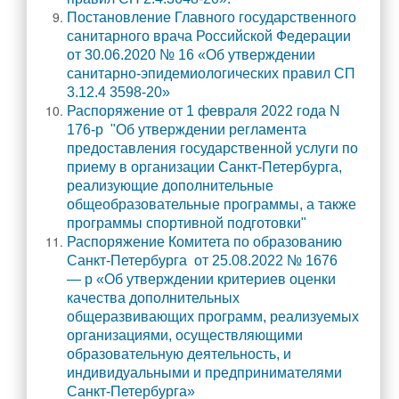
Методическая копилка
Постановление Главного государственного
Разработки уроков
санитарного врача Российской Федерации
от 30.06.2020 № 16 «Об утверждении
Воспитательная работа
санитарно-эпидемиологических правил СП
3.12.4 3598-20»
Штаб воспитательной работы
Распоряжение от 1 февраля 2022 года N
Классные руководители
176-р "Об утверждении регламента
предоставления государственной услуги по
Документация
приему в организации Санкт-Петербурга,
Профориентация
реализующие дополнительные
общеобразовательные программы, а также
Разговоры о важном
программы спортивной подготовки"
Профилактика детского дорожно-транспортного травматизма
Распоряжение Комитета по образованию
Санкт-Петербурга от 25.08.2022 № 1676
Профилактика негативных явлений среди
— р «Об утверждении критериев оценки
несовершеннолетних
качества дополнительных
общеразвивающих программ, реализуемых
Школьное самоуправление
организациями, осуществляющими
Первичное отделение РДДМ «Движение первых»
образовательную деятельность, и
индивидуальными и предпринимателями
Орлята России
Санкт-Петербурга»