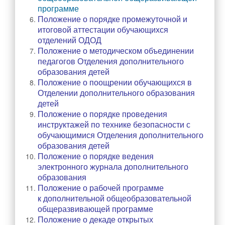
программе
Музейная экспозиция
Положение о порядке промежуточной и
Визитка музея
итоговой аттестации обучающихся
отделений ОДОД
Экскурсионная и просветительская деятельность музея
Положение о методическом объединении
О нас пишут
педагогов Отделения дополнительного
образования детей
Награды и достижения
Положение о поощрении обучающихся в
Отделении дополнительного образования
Бессмертный полк
детей
Положение о порядке проведения
ОДОД
инструктажей по технике безопасности с
обучающимися Отделения дополнительного
Документы ОДОД
образования детей
Визитная карточка ОДОД
Положение о порядке ведения
электронного журнала дополнительного
Деятельность ОДОД
образования
Положение о рабочей программе
ШСК
к дополнительной общеобразовательной
Достижения обучающихся ОДОД
общеразвивающей программе
Положение о декаде открытых
Достижения педагогов ОДОД