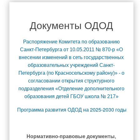
Руководство
Директор школы
Документы ОДОД
Администрация школы
Педагогический состав
Распоряжение Комитета по образованию
Материально-техническое обеспечение и оснащенность
Санкт-Петербурга от 10.05.2011 № 870-р «О
образовательного процесса. Доступная среда
внесении изменений в сеть государственных
Наши новости
образовательных учреждений Санкт-
Платные образовательные услуги
Петербурга (по Красносельскому району)» - о
Финансово-хозяйственная деятельность
согласовании открытия структурного
Вакантные места для приема (перевода) обучающихся
подразделения «Отделение дополнительного
Стипендии и меры поддержки обучающихся
образования детей ГБОУ школа № 217»
Международное сотрудничество
Программа развития ОДОД на 2025-2030 годы
Организация питания в образовательной организации
Родителям
Нормативно-правовые документы,
Объявления для родителей