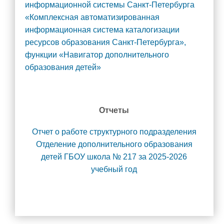
информационной системы Санкт-Петербурга
Методические материалы
«Комплексная автоматизированная
информационная система каталогизации
Комиссия по противодействию коррупции
ресурсов образования Санкт-Петербурга»,
Обратная связь для сообщений о фактах коррупции
функции «Навигатор дополнительного
Информационные материалы
образования детей»
Службы школы
Социально-педагогическое сопровождение
Отчеты
Психолого-педагогическое сопровождение
Психолого-педагогический консилиум
Отчет о работе структурного подразделения
Отделение дополнительного образования
Служба медиации
детей ГБОУ школа № 217 за 2025-2026
Медицинский кабинет
учебный год
Библиотека
Служба здоровья
Организация отдыха и оздоровления детей