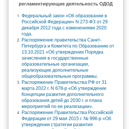
регламентирующие деятельность ОДОД
Прием в 1 класс
Выбор модуля ОРКСЭ
Федеральный закон «Об образовании в
Российской Федерации» N 273-ФЗ от 29
ТПМПК
декабря 2012 года с изменениями 2020
года.
Электронный дневник
Распоряжение правительства Санкт-
Ежедневное меню
Петербурга и Комитета по Образованию от
13.10.2021 «Об утверждении Порядка
Расписание занятий
зачисления в государственные
Медицинский кабинет
образовательные организации,
реализующие дополнительные
Обратная связь
общеобразовательные программы.
Вопрос/Ответ
Распоряжение Правительства РФ от 31
Ответы на часто задаваемые вопросы
марта 2022 г. N 678-р «Об утверждении
Новости Минпросвещения России
Концепции развития дополнительного
образования детей до 2030 г. и плана
Ученикам
мероприятий по ее реализации».
Распоряжение Правительства Российской
Классы и классные руководители
Федерации от 29 мая 2015 г. № 996-р «Об
Расписание занятий
утверждении стратегии развития