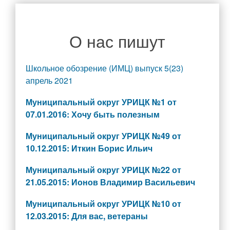
Руководство
Директор школы
О нас пишут
Администрация школы
Педагогический состав
Школьное обозрение (ИМЦ) выпуск 5(23)
Материально-техническое обеспечение и оснащенность
апрель 2021
образовательного процесса. Доступная среда
Муниципальный округ УРИЦК №1 от
Наши новости
Платные образовательные услуги
07.01.2016: Хочу быть полезным
Финансово-хозяйственная деятельность
Муниципальный округ УРИЦК №49 от
Вакантные места для приема (перевода) обучающихся
10.12.2015: Иткин Борис Ильич
Стипендии и меры поддержки обучающихся
Муниципальный округ УРИЦК №22 от
Международное сотрудничество
21.05.2015: Ионов Владимир Васильевич
Организация питания в образовательной организации
Муниципальный округ УРИЦК №10 от
Родителям
12.03.2015: Для вас, ветераны
Объявления для родителей