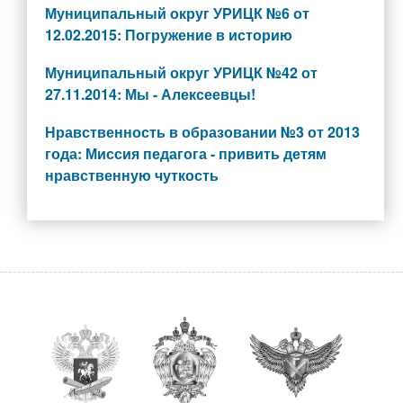
Муниципальный округ УРИЦК №6 от
Прием в 1 класс
12.02.2015: Погружение в историю
Выбор модуля ОРКСЭ
Муниципальный округ УРИЦК №42 от
ТПМПК
27.11.2014: Мы - Алексеевцы!
Электронный дневник
Нравственность в образовании №3 от 2013
Ежедневное меню
года: Миссия педагога - привить детям
Расписание занятий
нравственную чуткость
Медицинский кабинет
Обратная связь
Вопрос/Ответ
Ответы на часто задаваемые вопросы
Новости Минпросвещения России
Ученикам
Классы и классные руководители
Расписание занятий