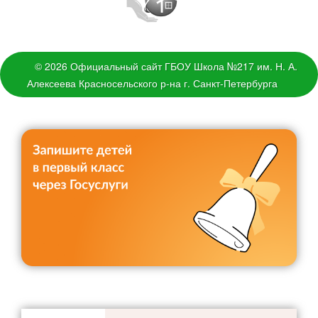
Методическая копилка
Разработки уроков
Воспитательная работа
© 2026 Официальный сайт ГБОУ Школа №217 им. Н. А.
Штаб воспитательной работы
Алексеева Красносельского р-на г. Санкт-Петербурга
Классные руководители
Документация
Профориентация
Разговоры о важном
Профилактика детского дорожно-транспортного травматизма
Профилактика негативных явлений среди
несовершеннолетних
Школьное самоуправление
Первичное отделение РДДМ «Движение первых»
Орлята России