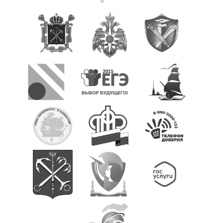
Учебная работа
Обучение с использованием дистанционных
образовательных технологий
Введение ФГОС СОО
Государственная итоговая аттестация (ГИА)
Итоговое собеседование (ИС-9)
Итоговое сочинение (ИС-11)
Проведение оценочных процедур в ОУ
Всероссийские проверочные работы
Всероссийская олимпиада школьников
Функциональная грамотность
Проектная деятельность
Конкурсы , олимпиады
Инновационная деятельность