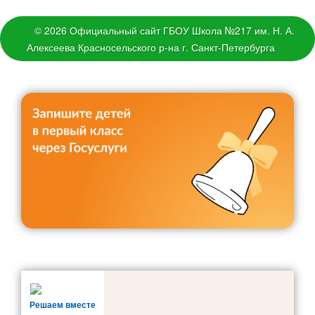
Методическая копилка
Разработки уроков
© 2026 Официальный сайт ГБОУ Школа №217 им. Н. А.
Алексеева Красносельского р-на г. Санкт-Петербурга
Воспитательная работа
Штаб воспитательной работы
Классные руководители
Документация
Профориентация
Разговоры о важном
Профилактика детского дорожно-транспортного травматизма
Профилактика негативных явлений среди
несовершеннолетних
Школьное самоуправление
Первичное отделение РДДМ «Движение первых»
Орлята России
Решаем вместе