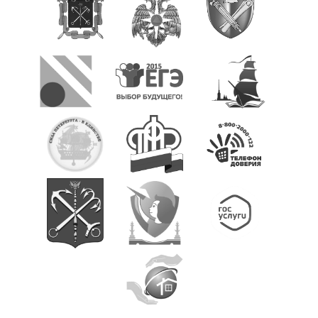
Учебная работа
Обучение с использованием дистанционных
образовательных технологий
Введение ФГОС СОО
Государственная итоговая аттестация (ГИА)
Итоговое собеседование (ИС-9)
Итоговое сочинение (ИС-11)
Проведение оценочных процедур в ОУ
Всероссийские проверочные работы
Всероссийская олимпиада школьников
Функциональная грамотность
Проектная деятельность
Конкурсы , олимпиады
Инновационная деятельность