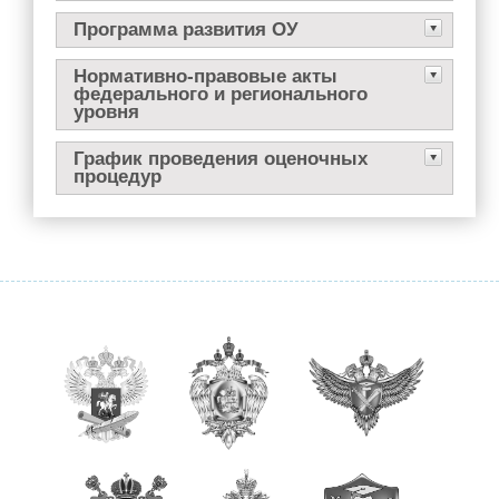
Прием в 1 класс
Программа развития ОУ
Выбор модуля ОРКСЭ
Нормативно-правовые акты
федерального и регионального
ТПМПК
уровня
Электронный дневник
График проведения оценочных
Ежедневное меню
процедур
Расписание занятий
Медицинский кабинет
Обратная связь
Вопрос/Ответ
Ответы на часто задаваемые вопросы
Новости Минпросвещения России
Ученикам
Классы и классные руководители
Расписание занятий