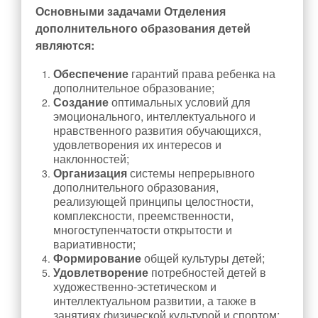
Методическая копилка
Основными задачами Отделения
дополнительного образования детей
Разработки уроков
являются:
Воспитательная работа
Обеспечение
гарантий права ребенка на
Штаб воспитательной работы
дополнительное образование;
Создание
оптимальных условий для
Классные руководители
эмоционального, интеллектуального и
Документация
нравственного развития обучающихся,
удовлетворения их интересов и
Профориентация
наклонностей;
Разговоры о важном
Организация
системы непрерывного
дополнительного образования,
Профилактика детского дорожно-транспортного травматизма
реализующей принципы целостности,
комплексности, преемственности,
Профилактика негативных явлений среди
многоступенчатости открытости и
несовершеннолетних
вариативности;
Школьное самоуправление
Формирование
общей культуры детей;
Удовлетворение
потребностей детей в
Первичное отделение РДДМ «Движение первых»
художественно-эстетическом и
интеллектуальном развитии, а также в
Орлята России
занятиях физической культурой и спортом;