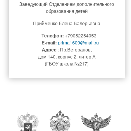
Заведующий Отделением дополнительного
Школьный театр
образования детей
Школьные новости
Прийменко Елена Валерьевна
Медиацентр#217
Телефон:
+79052254053
Безопасность
E-mail:
prima1609@mail.ru
Адрес
: Пр.Ветеранов,
Безопасность
дом 140, корпус 2, литер А
Профилактика детского дорожно-транспортного травматизма
(ГБОУ школа №217)
Противопожарная безопасность и действия в чрезвычайных
ситуациях
Безопасный интернет
Профилактика экстремизма и терроризма
Противодействие коррупции
Нормативные правовые и иные акты в сфере
противодействия коррупции