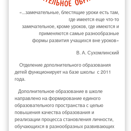
Прием в 1 класс
«...замечательные, блестящие уроки есть там,
Выбор модуля ОРКСЭ
где имеется еще что-то
замечательное, кроме уроков, где имеются и
ТПМПК
применяются самые разнообразные
Электронный дневник
формы развития учащихся вне уроков»
Ежедневное меню
В. А. Сухомлинский
Расписание занятий
Медицинский кабинет
Отделение дополнительного образования
детей функционирует на базе школы с 2011
Обратная связь
Вопрос/Ответ
года.
Ответы на часто задаваемые вопросы
Дополнительное образование в школе
Новости Минпросвещения России
направлено на формирование единого
образовательного пространства с целью
Ученикам
повышения качества образования и
Классы и классные руководители
реализации процесса становления личности,
Расписание занятий
обучающихся в разнообразных развивающих