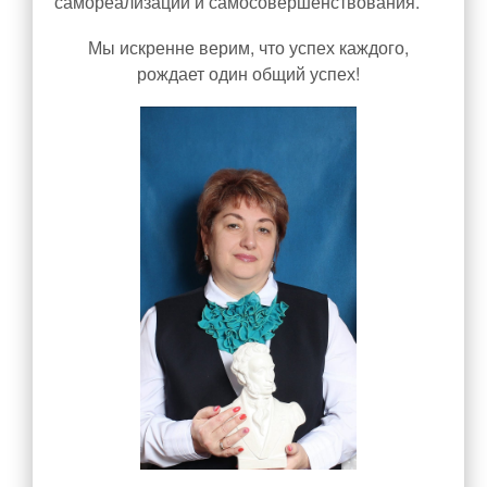
самореализации и самосовершенствования.
Музейная экспозиция
Мы искренне верим, что успех каждого,
Визитка музея
рождает один общий успех!
Экскурсионная и просветительская деятельность музея
О нас пишут
Награды и достижения
Бессмертный полк
ОДОД
Документы ОДОД
Визитная карточка ОДОД
Деятельность ОДОД
ШСК
Достижения обучающихся ОДОД
Достижения педагогов ОДОД
Фото и видеоматериалы