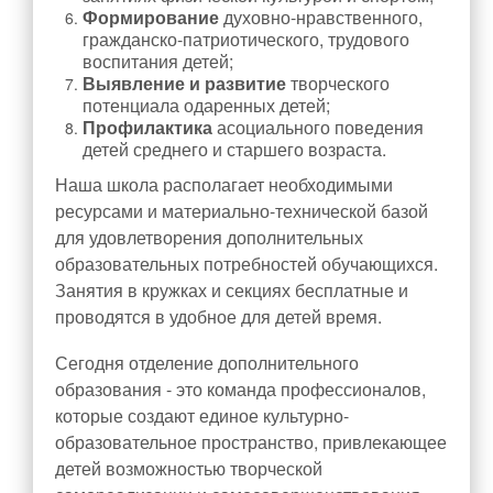
Всероссийский конкурс «Большая перемена»
Формирование
духовно-нравственного,
гражданско-патриотического, трудового
Школьная жизнь
воспитания детей;
Выявление и развитие
творческого
История школы
потенциала одаренных детей;
Достижения педагогического коллектива
Профилактика
асоциального поведения
детей среднего и старшего возраста.
Достижения обучающихся
Наша школа располагает необходимыми
Наши события
ресурсами и материально-технической базой
Школьные предметные недели
для удовлетворения дополнительных
Спортивные события
образовательных потребностей обучающихся.
Занятия в кружках и секциях бесплатные и
Готов к труду и обороне
проводятся в удобное для детей время.
ЦОС
Сегодня отделение дополнительного
Наставничество
образования - это команда профессионалов,
Музей «Десант Памяти. Лиговский рубеж»
которые создают единое культурно-
образовательное пространство, привлекающее
Знакомство с музеем
детей возможностью творческой
Нормативные документы музея