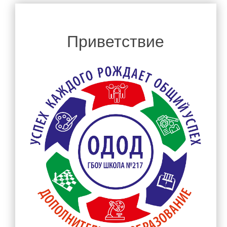
Руководство
Директор школы
Приветствие
Администрация школы
Педагогический состав
Материально-техническое обеспечение и оснащенность
образовательного процесса. Доступная среда
Наши новости
Платные образовательные услуги
Финансово-хозяйственная деятельность
Вакантные места для приема (перевода) обучающихся
Стипендии и меры поддержки обучающихся
Международное сотрудничество
Организация питания в образовательной организации
Родителям
Объявления для родителей