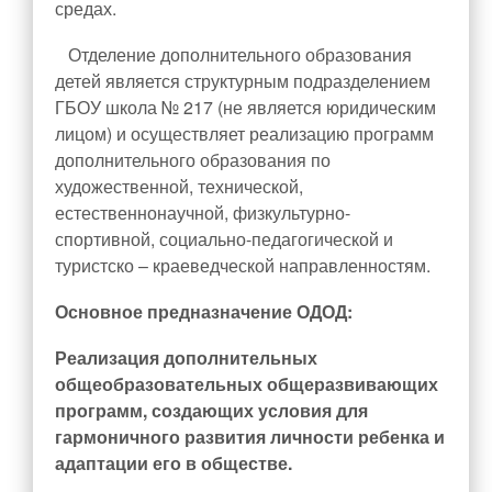
средах.
Учебная работа
Отделение дополнительного образования
Обучение с использованием дистанционных
детей является структурным подразделением
образовательных технологий
ГБОУ школа № 217 (не является юридическим
Введение ФГОС СОО
лицом) и осуществляет реализацию программ
Государственная итоговая аттестация (ГИА)
дополнительного образования по
художественной, технической,
Итоговое собеседование (ИС-9)
естественнонаучной, физкультурно-
Итоговое сочинение (ИС-11)
спортивной, социально-педагогической и
Проведение оценочных процедур в ОУ
туристско – краеведческой направленностям.
Всероссийские проверочные работы
Основное предназначение ОДОД:
Всероссийская олимпиада школьников
Реализация дополнительных
Функциональная грамотность
общеобразовательных общеразвивающих
Проектная деятельность
программ, создающих условия для
Конкурсы , олимпиады
гармоничного развития личности ребенка и
адаптации его в обществе.
Инновационная деятельность