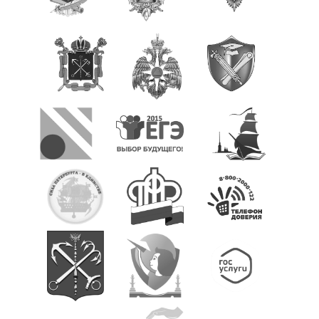
Методические материалы
Комиссия по противодействию коррупции
Обратная связь для сообщений о фактах коррупции
Информационные материалы
Службы школы
Социально-педагогическое сопровождение
Психолого-педагогическое сопровождение
Психолого-педагогический консилиум
Служба медиации
Медицинский кабинет
Библиотека
Служба здоровья
Организация отдыха и оздоровления детей
Охрана труда