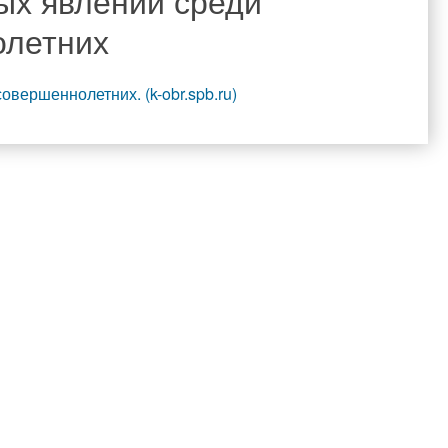
ых явлений среди
олетних
вершеннолетних. (k-obr.spb.ru)
вости