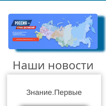
Руководство
Директор школы
Администрация школы
Педагогический состав
Материально-техническое обеспечение и оснащенность
образовательного процесса. Доступная среда
Платные образовательные услуги
Финансово-хозяйственная деятельность
Наши новости
Вакантные места для приема (перевода) обучающихся
Стипендии и меры поддержки обучающихся
Международное сотрудничество
Организация питания в образовательной организации
Знание.Первые
Родителям
Объявления для родителей