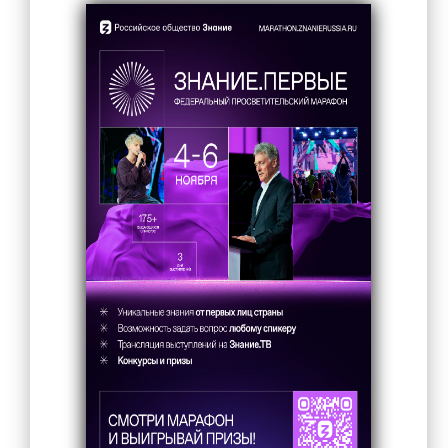
Прием в 1 класс
Выбор модуля ОРКСЭ
ТПМПК
Электронный дневник
Ежедневное меню
Расписание занятий
Медицинский кабинет
Обратная связь
Вопрос/Ответ
Ответы на часто задаваемые вопросы
Новости Минпросвещения России
Ученикам
Классы и классные руководители
Расписание занятий