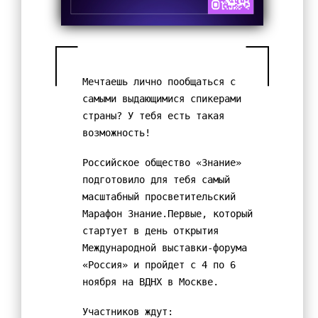
Учебная работа
Обучение с использованием дистанционных
образовательных технологий
Введение ФГОС СОО
Мечтаешь лично пообщаться с
Государственная итоговая аттестация (ГИА)
самыми выдающимися спикерами
страны? У тебя есть такая
Итоговое собеседование (ИС-9)
возможность!
Итоговое сочинение (ИС-11)
Российское общество «Знание»
Проведение оценочных процедур в ОУ
подготовило для тебя самый
Всероссийские проверочные работы
масштабный просветительский
Всероссийская олимпиада школьников
Марафон Знание.Первые, который
стартует в день открытия
Функциональная грамотность
Международной выставки-форума
Проектная деятельность
«Россия» и пройдет с 4 по 6
Конкурсы , олимпиады
ноября на ВДНХ в Москве.
Инновационная деятельность
Участников ждут: