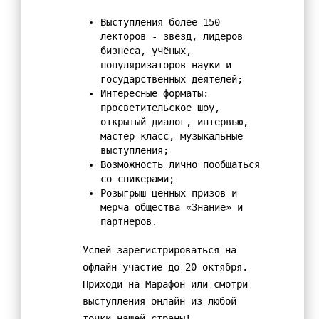
Методическая копилка
Выступления более 150
Разработки уроков
лекторов - звёзд, лидеров
бизнеса, учёных,
Воспитательная работа
популяризаторов науки и
Штаб воспитательной работы
государственных деятелей;
Интересные форматы:
Классные руководители
просветительское шоу,
открытый диалог, интервью,
Документация
мастер-класс, музыкальные
Профориентация
выступления;
Возможность лично пообщаться
Разговоры о важном
со спикерами;
Профилактика детского дорожно-транспортного травматизма
Розыгрыш ценных призов и
мерча общества «Знание» и
Профилактика негативных явлений среди
партнеров.
несовершеннолетних
Успей зарегистрироваться на
Школьное самоуправление
офлайн-участие до 20 октября.
Первичное отделение РДДМ «Движение первых»
Приходи на Марафон или смотри
Орлята России
выступления онлайн из любой
точки нашей страны!