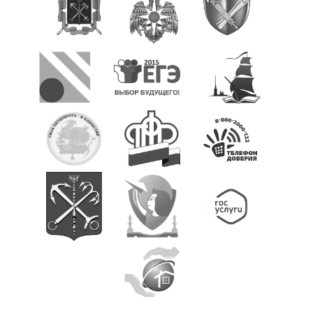
Школьный театр
Школьные новости
Медиацентр#217
Безопасность
Безопасность
Профилактика детского дорожно-транспортного травматизма
Противопожарная безопасность и действия в чрезвычайных
ситуациях
Безопасный интернет
Профилактика экстремизма и терроризма
Противодействие коррупции
Нормативные правовые и иные акты в сфере
противодействия коррупции