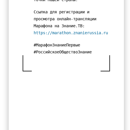
Всероссийский конкурс «Большая перемена»
Школьная жизнь
Ссылка для регистрации и
просмотра онлайн-трансляции
История школы
Марафона на Знание.ТВ:
Достижения педагогического коллектива
https://marathon.znanierussia.ru
Достижения обучающихся
#МарафонЗнаниеПервые
Наши события
#РоссийскоеОбществоЗнание
Школьные предметные недели
Спортивные события
Готов к труду и обороне
ЦОС
Наставничество
Музей «Десант Памяти. Лиговский рубеж»
Знакомство с музеем
Нормативные документы музея