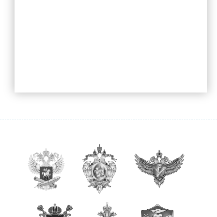
Музейная экспозиция
Визитка музея
Экскурсионная и просветительская деятельность музея
О нас пишут
Награды и достижения
Бессмертный полк
ОДОД
Документы ОДОД
Визитная карточка ОДОД
Деятельность ОДОД
ШСК
Достижения обучающихся ОДОД
Достижения педагогов ОДОД
Фото и видеоматериалы