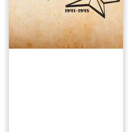
Методическая копилка
Разработки уроков
Воспитательная работа
Штаб воспитательной работы
Классные руководители
Документация
Профориентация
Разговоры о важном
Профилактика детского дорожно-транспортного травматизма
Профилактика негативных явлений среди
несовершеннолетних
Школьное самоуправление
Первичное отделение РДДМ «Движение первых»
Орлята России