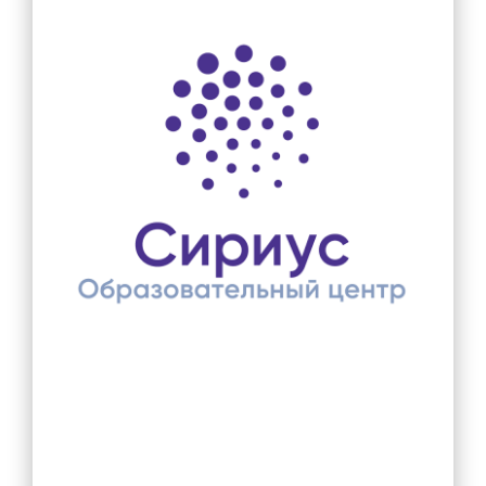
Снижение бюрократической нагрузки на
учителя
Ежегодно обучающиеся из
общеобразовательных учреждений
Красносельского района несут Вахту Памяти