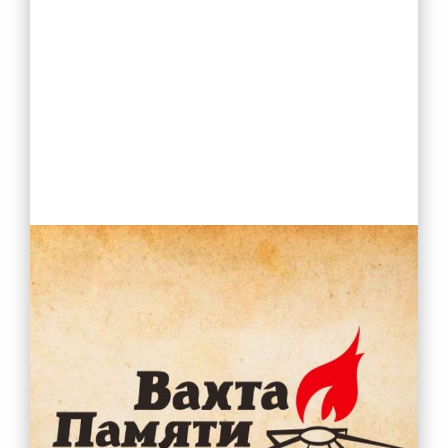
Учебная работа
Обучение с использованием дистанционных
образовательных технологий
Введение ФГОС СОО
Государственная итоговая аттестация (ГИА)
Итоговое собеседование (ИС-9)
Итоговое сочинение (ИС-11)
Проведение оценочных процедур в ОУ
Всероссийские проверочные работы
Всероссийская олимпиада школьников
Функциональная грамотность
Проектная деятельность
Конкурсы , олимпиады
Инновационная деятельность