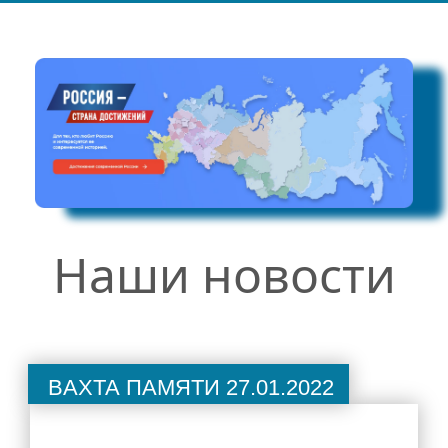
Руководство
Директор школы
Администрация школы
Педагогический состав
Материально-техническое обеспечение и оснащенность
образовательного процесса. Доступная среда
Платные образовательные услуги
Финансово-хозяйственная деятельность
Наши новости
Вакантные места для приема (перевода) обучающихся
Стипендии и меры поддержки обучающихся
Международное сотрудничество
Организация питания в образовательной организации
Вахта памяти 27.01.2022
Родителям
Объявления для родителей