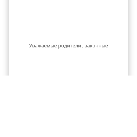
конкурсе.
Уважаемые родители , законные
Подробности по ссылкам Академии
представители учащихся !
талантов:
https://academtalant.ru/
,
https://vk.com/