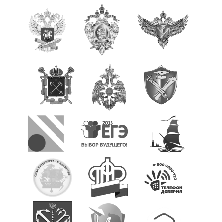
Музейная экспозиция
Визитка музея
Экскурсионная и просветительская деятельность музея
О нас пишут
Награды и достижения
Бессмертный полк
ОДОД
Документы ОДОД
Визитная карточка ОДОД
Деятельность ОДОД
ШСК
Достижения обучающихся ОДОД
Достижения педагогов ОДОД
Фото и видеоматериалы