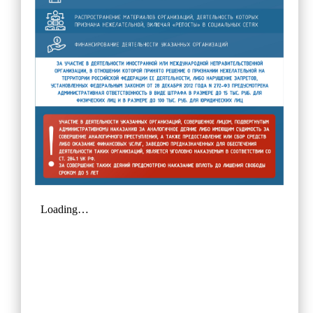
Прием в 1 класс
Выбор модуля ОРКСЭ
ТПМПК
Электронный дневник
Ежедневное меню
Расписание занятий
Медицинский кабинет
Обратная связь
Вопрос/Ответ
Ответы на часто задаваемые вопросы
Новости Минпросвещения России
Ученикам
Классы и классные руководители
Расписание занятий