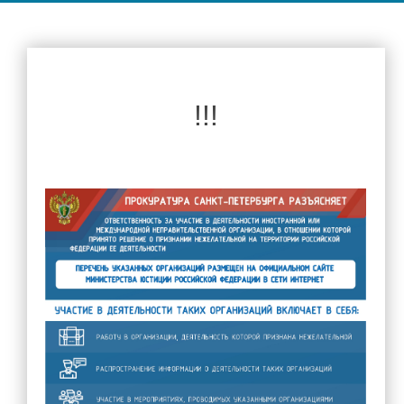
Руководство
Директор школы
Администрация школы
!!!
Педагогический состав
Материально-техническое обеспечение и оснащенность
образовательного процесса. Доступная среда
Платные образовательные услуги
Финансово-хозяйственная деятельность
Наши новости
Вакантные места для приема (перевода) обучающихся
Стипендии и меры поддержки обучающихся
Международное сотрудничество
Организация питания в образовательной организации
Родителям
Объявления для родителей