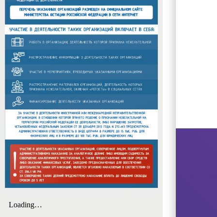
Ж.Я.
Котина»
в
рамках