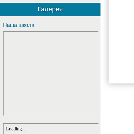
Галерея
школой
Наша школа
№217
и
СПБ