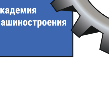
ии
ния