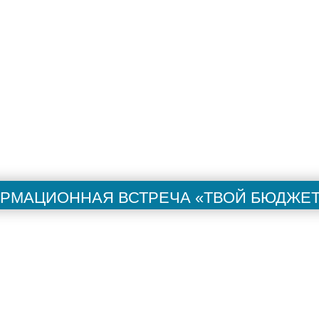
ией
рмационная встреча «Твой бюджет в
троения